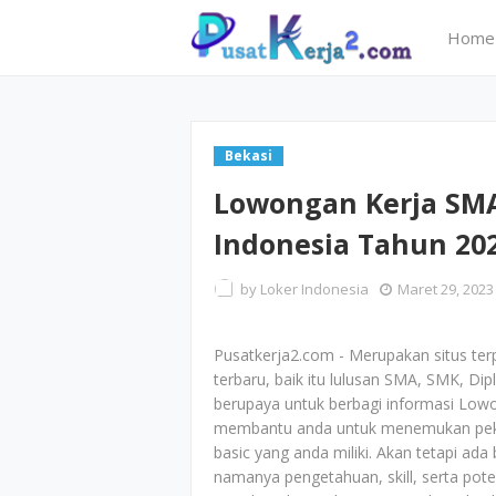
Home
Bekasi
Lowongan Kerja SMA
Indonesia Tahun 20
by
Loker Indonesia
Maret 29, 2023
Pusatkerja2.com - Merupakan situs te
terbaru, baik itu lulusan SMA, SMK, Di
berupaya untuk berbagi informasi Low
membantu anda untuk menemukan peker
basic yang anda miliki. Akan tetapi ada
namanya pengetahuan, skill, serta po