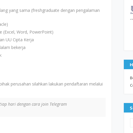
idang yang sama (freshgraduate dengan pengalaman
cle)
 (Excel, Word, PowerPoint)
n UU Cipta Kerja
 dalam bekerja
k
H
B
ihak perusahan silahkan lakukan pendaftaran melalui
C
iap hari dengan cara join Telegram
S