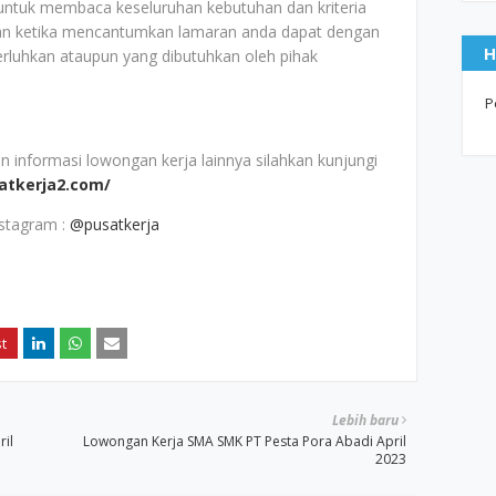
 untuk membaca keseluruhan kebutuhan dan kriteria
an ketika mencantumkan lamaran anda dapat dengan
H
erluhkan ataupun yang dibutuhkan oleh pihak
P
nformasi lowongan kerja lainnya silahkan kunjungi
satkerja2.com/
nstagram :
@pusatkerja
Lebih baru
ril
Lowongan Kerja SMA SMK PT Pesta Pora Abadi April
2023