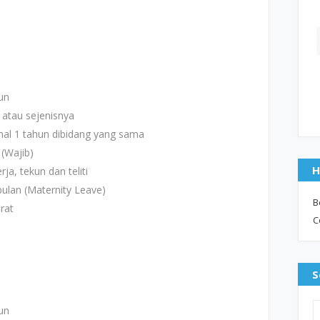
un
 atau sejenisnya
al 1 tahun dibidang yang sama
(Wajib)
H
a, tekun dan teliti
ulan (Maternity Leave)
B
rat
C
S
un