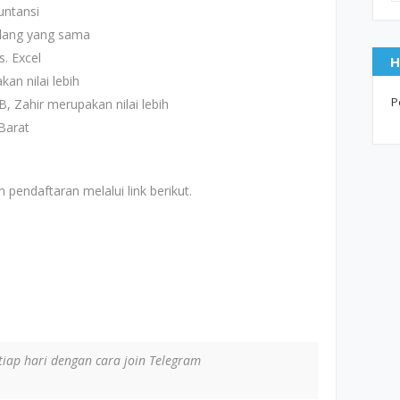
untansi
idang yang sama
. Excel
H
an nilai lebih
P
B, Zahir merupakan nilai lebih
Barat
 pendaftaran melalui link berikut.
iap hari dengan cara join Telegram