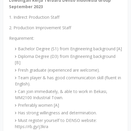
Lowongan Kerja Terbaru Denso Indonesia Group
September 2023
1. Indirect Production Staff
2. Production Improvement Staff
Requirement:
Bachelor Degree (S1) from Engineering background [A]
Diploma Degree (D3) from Engineering background
[B]
Fresh graduate (experienced are welcome).
Team player & has good communication skill (fluent in
English).
Can join immediately, & able to work in Bekasi,
MM2100 Industrial Town.
Preferably women [A]
Has strong willingness and determination.
Must register yourself to DENSO website:
https://rb.gy/j3kra