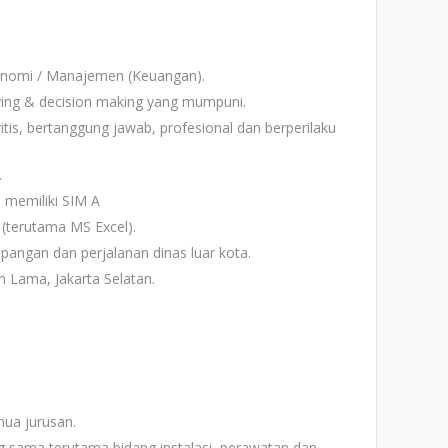
konomi / Manajemen (Keuangan).
ing & decision making yang mumpuni.
kritis, bertanggung jawab, profesional dan berperilaku
.
 memiliki SIM A
(terutama MS Excel).
pangan dan perjalanan dinas luar kota.
 Lama, Jakarta Selatan.
ua jurusan.
g sama terutama bidang instalasi, perawatan dan