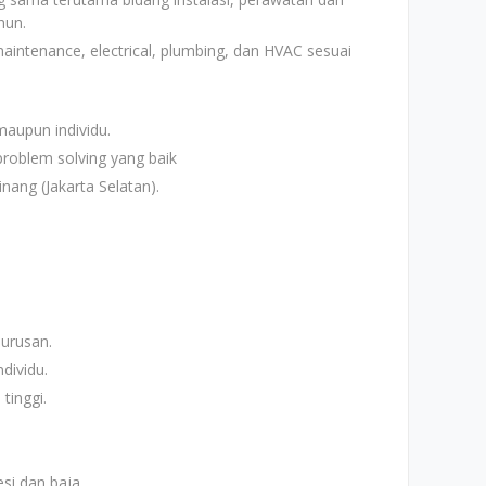
hun.
intenance, electrical, plumbing, dan HVAC sesuai
aupun individu.
problem solving yang baik
nang (Jakarta Selatan).
urusan.
dividu.
tinggi.
i dan baja.