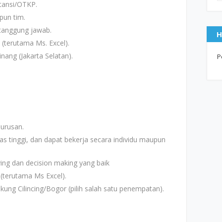
tansi/OTKP.
pun tim.
ertanggung jawab.
H
(terutama Ms. Excel).
nang (Jakarta Selatan).
P
urusan.
ritas tinggi, dan dapat bekerja secara individu maupun
ng dan decision making yang baik
(terutama Ms Excel).
kung Cilincing/Bogor (pilih salah satu penempatan).