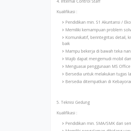
4. Internal Control Staff
Kualifikasi :
Pendidikan min. S1 Akuntansi / E
Memiliki kemampuan problem solv
Komunikatif, berintegritas detail, 
baik
Mampu bekerja di bawah teka nan
Wajib dapat mengemudi mobil dan
Menguasai penggunaan MS Office 
Bersedia untuk melakukan tugas la
Bersedia ditempatkan di Kebayoran
5. Teknisi Gedung
Kualifikasi :
Pendidikan min. SMA/SMK dari sem
Memiliki pengalaman dibidang yan