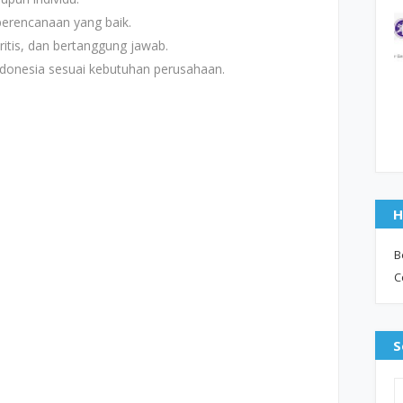
erencanaan yang baik.
kritis, dan bertanggung jawab.
ndonesia sesuai kebutuhan perusahaan.
H
B
C
S