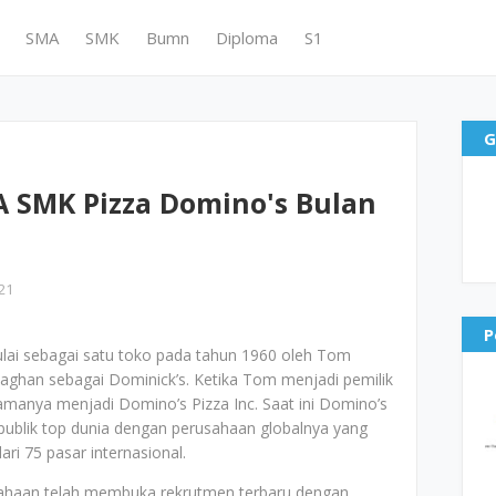
SMA
SMK
Bumn
Diploma
S1
G
 SMK Pizza Domino's Bulan
21
P
lai sebagai satu toko pada tahun 1960 oleh Tom
han sebagai Dominick’s. Ketika Tom menjadi pemilik
namanya menjadi Domino’s Pizza Inc. Saat ini Domino’s
 publik top dunia dengan perusahaan globalnya yang
dari 75 pasar internasional.
sahaan telah membuka rekrutmen terbaru dengan