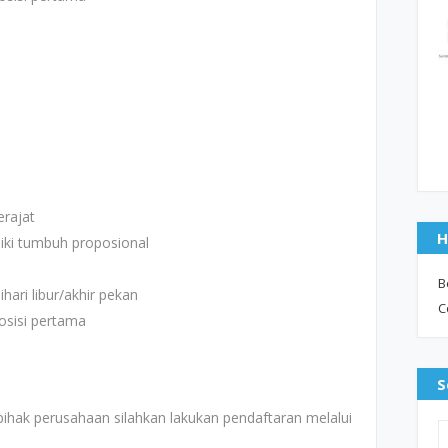
rajat
H
iki tumbuh proposional
B
hari libur/akhir pekan
C
osisi pertama
S
pihak perusahaan silahkan lakukan pendaftaran melalui