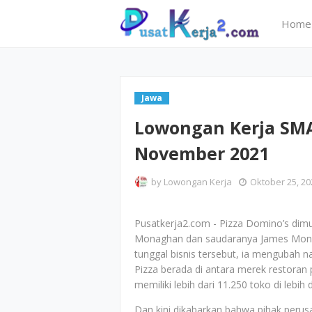
Home
Jawa
Lowongan Kerja SMA
November 2021
by
Lowongan Kerja
Oktober 25, 20
Pusatkerja2.com - Pizza Domino’s dimu
Monaghan dan saudaranya James Monag
tunggal bisnis tersebut, ia mengubah 
Pizza berada di antara merek restoran
memiliki lebih dari 11.250 toko di lebih 
Dan kini dikabarkan bahwa pihak peru