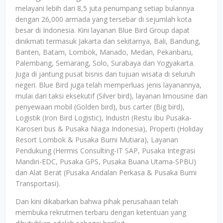
melayani lebih dari 8,5 juta penumpang setiap bulannya
dengan 26,000 armada yang tersebar di sejumlah kota
besar di Indonesia. Kini layanan Blue Bird Group dapat
dinikmati termasuk Jakarta dan sekitarnya, Bali, Bandung,
Banten, Batam, Lombok, Manado, Medan, Pekanbaru,
Palembang, Semarang, Solo, Surabaya dan Yogyakarta.
Juga di jantung pusat bisnis dan tujuan wisata di seluruh
negeri. Blue Bird juga telah memperluas jenis layanannya,
mulai dari taksi eksekutif (Silver bird), layanan limousine dan
penyewaan mobil (Golden bird), bus carter (Big bird),
Logistik (Iron Bird Logistic), Industri (Restu Ibu Pusaka-
Karoseri bus & Pusaka Niaga Indonesia), Properti (Holiday
Resort Lombok & Pusaka Bumi Mutiara), Layanan
Pendukung (Hermis Consulting-IT SAP, Pusaka Integrasi
Mandiri-EDC, Pusaka GPS, Pusaka Buana Utama-SPBU)
dan Alat Berat (Pusaka Andalan Perkasa & Pusaka Bumi
Transportasi).
Dan kini dikabarkan bahwa pihak perusahaan telah
membuka rekrutmen terbaru dengan ketentuan yang