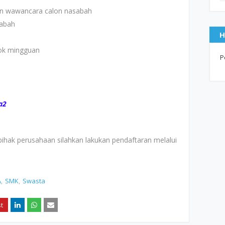
 dan wawancara calon nasabah
sabah
H
ok mingguan
P
a2
pihak perusahaan silahkan lakukan pendaftaran melalui
A
SMK
Swasta