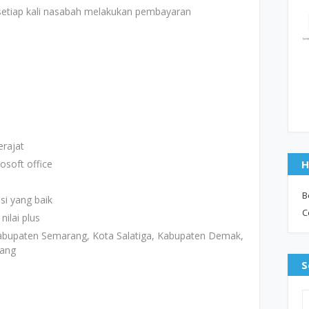
setiap kali nasabah melakukan pembayaran
rajat
soft office
H
B
i yang baik
C
ilai plus
bupaten Semarang, Kota Salatiga, Kabupaten Demak,
tang
S