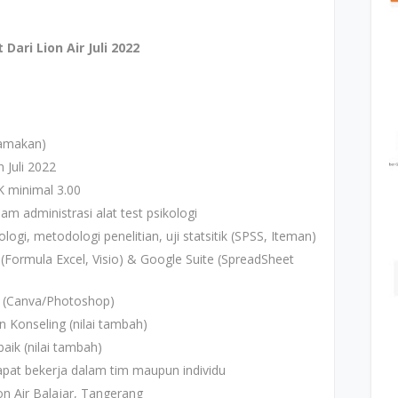
ari Lion Air Juli 2022
tamakan)
 Juli 2022
K minimal 3.00
m administrasi alat test psikologi
i, metodologi penelitian, uji statsitik (SPSS, Iteman)
Formula Excel, Visio) & Google Suite (SpreadSheet
s (Canva/Photoshop)
 Konseling (nilai tambah)
ik (nilai tambah)
n dapat bekerja dalam tim maupun individu
on Air Balajar, Tangerang