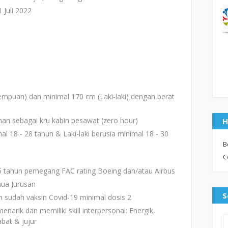
 Juli 2022
empuan) dan minimal 170 cm (Laki-laki) dengan berat
man sebagai kru kabin pesawat (zero hour)
H
al 18 - 28 tahun & Laki-laki berusia minimal 18 - 30
B
C
5 tahun pemegang FAC rating Boeing dan/atau Airbus
ua Jurusan
S
an sudah vaksin Covid-19 minimal dosis 2
rik dan memiliki skill interpersonal: Energik,
bat & jujur