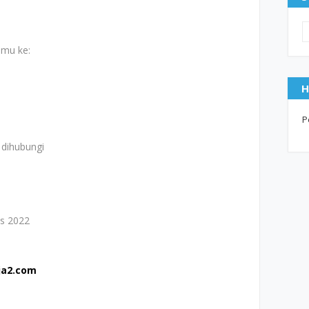
amu ke:
H
P
 dihubungi
us 2022
ja2.com