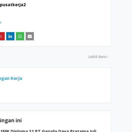
/pusatkerja2
a
Lebih baru
gan Kerja
ngan ini
SMK Diploma S1 PT Garuda Daya Pratama Juli