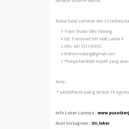
lamaran anda ke alamat :
Bawa Surat Lamaran dan CV terbaru k
Trans Studio Mini Malang
Gd. Transmart MX Mall Lantai 4
Info: 081331139955
hrdtsm.malang@gmail.com
*hanya kandidat terpilih yang akan
Note :
* pendaftaran paling lambat 10 Agust
Info Loker Lainnya :
www.pusatker
Ikuti Instagram :
On_loker