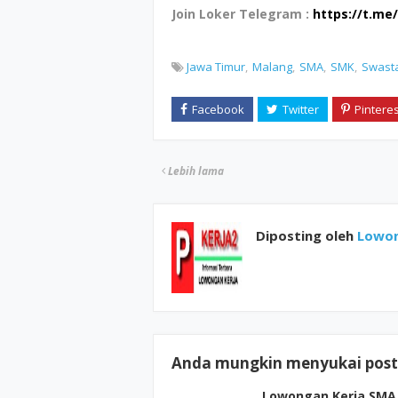
Join Loker Telegram :
https://t.me
Jawa Timur
Malang
SMA
SMK
Swast
Lebih lama
Diposting oleh
Lowon
Anda mungkin menyukai posti
Lowongan Kerja SMA 