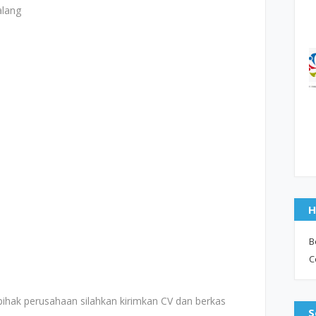
alang
H
B
C
pihak perusahaan silahkan kirimkan CV dan berkas
S