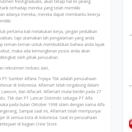
men freshgraduate, akan tetapi hal ini jarang
tarik terhadap mereka yang telah memiliki
an adanya mereka, mereka dapat membantu kinerja
miliki.
k pertama kali melakukan kerja, jangan pedulikan
apatkan, tapi utamakan lah pengalaman yang anda
adap teman-teman untuk membuktikan bahwa anda layak
sebut, maka ada kemungkinan posisi anda akan
 ditingkat oleh pihak perusahan.
n rekrutmen terbaru dari,
 PT Sumber Alfaria Trijaya Tbk adalah perusahaan
erbesar di Indonesia. Alfamart telah tergabung dalam
Lawson, dan Alfacart. Alfamart mulai berdiri pada 27
lindo, Tbk dan PT Lancar Distrindo sebagai PT Alfa
buka pada bulan Oktober 1998 silam dengan nama Alfa
angerang, Sampai saat ini, Alfamart telah mempunyai
pir di semua kota di Indonesia. Saat ini perusahaan
kejaan di bagian Crew Store .