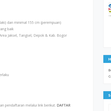
-laki) dan minimal 155 cm (perempuan)
ang baik
 Area Jaksel, Tangsel, Depok & Kab. Bogor
H
B
erlaku
C
S
n pendaftaran melalui link berikut.
DAFTAR