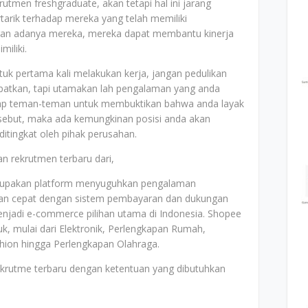
men freshgraduate, akan tetapi hal ini jarang
tarik terhadap mereka yang telah memiliki
an adanya mereka, mereka dapat membantu kinerja
miliki.
k pertama kali melakukan kerja, jangan pedulikan
apatkan, tapi utamakan lah pengalaman yang anda
adap teman-teman untuk membuktikan bahwa anda layak
sebut, maka ada kemungkinan posisi anda akan
 ditingkat oleh pihak perusahan.
n rekrutmen terbaru dari,
erupakan platform menyuguhkan pengalaman
dan cepat dengan sistem pembayaran dan dukungan
menjadi e-commerce pilihan utama di Indonesia. Shopee
uk, mulai dari Elektronik, Perlengkapan Rumah,
shion hingga Perlengkapan Olahraga.
ekrutme terbaru dengan ketentuan yang dibutuhkan