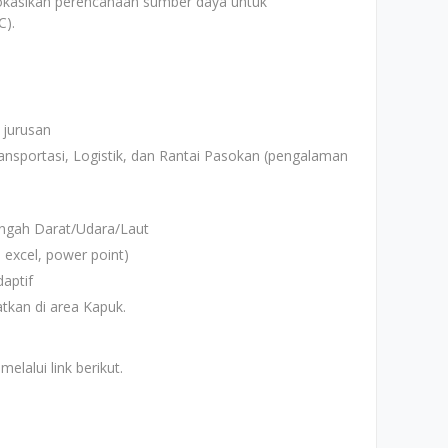
kasikan perencanaan sumber daya untuk
C).
 jurusan
ansportasi, Logistik, dan Rantai Pasokan (pengalaman
ngah Darat/Udara/Laut
 excel, power point)
daptif
tkan di area Kapuk.
elalui link berikut.