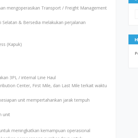
an mengoperasikan Transport / Freight Management
 Selatan & Bersedia melakukan perjalanan
H
ess (Kapuk)
P
n 3PL / internal Line Haul
bution Center, First Mile, dan Last Mile terkait waktu
 kesiapan unit mempertahankan jarak tempuh
 unit
untuk meningkatkan kemampuan operasional