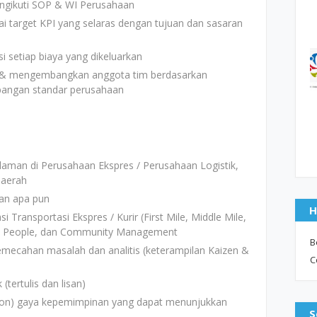
ngikuti SOP & WI Perusahaan
 target KPI yang selaras dengan tujuan dan sasaran
setiap biaya yang dikeluarkan
h & mengembangkan anggota tim berdasarkan
angan standar perusahaan
laman di Perusahaan Ekspres / Perusahaan Logistik,
daerah
san apa pun
H
ransportasi Ekspres / Kurir (First Mile, Middle Mile,
ect, People, dan Community Management
B
emecahan masalah dan analitis (keterampilan Kaizen &
C
tertulis dan lisan)
on) gaya kepemimpinan yang dapat menunjukkan
S