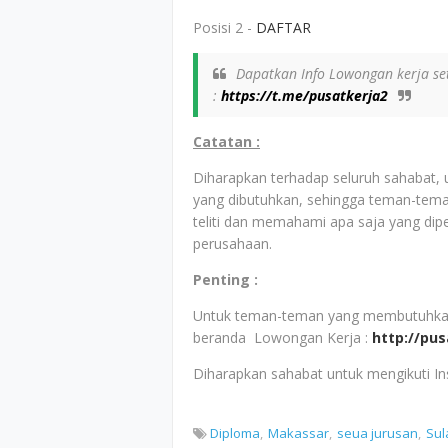
Posisi 2 -
DAFTAR
Dapatkan Info Lowongan kerja set
:
https://t.me/pusatkerja2
Catatan :
Diharapkan terhadap seluruh sahabat,
yang dibutuhkan, sehingga teman-tem
teliti dan memahami apa saja yang dip
perusahaan.
Penting :
Untuk teman-teman yang membutuhkan i
beranda Lowongan Kerja :
http://pu
Diharapkan sahabat untuk mengikuti I
Diploma
Makassar
seua jurusan
Sul