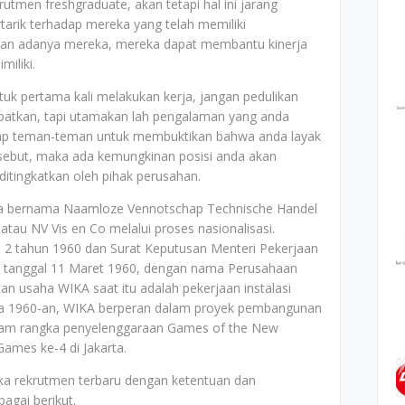
men freshgraduate, akan tetapi hal ini jarang
tarik terhadap mereka yang telah memiliki
an adanya mereka, mereka dapat membantu kinerja
miliki.
k pertama kali melakukan kerja, jangan pedulikan
apatkan, tapi utamakan lah pengalaman yang anda
adap teman-teman untuk membuktikan bahwa anda layak
sebut, maka ada kemungkinan posisi anda akan
 ditingkatkan oleh pihak perusahan.
da bernama Naamloze Vennotschap Technische Handel
atau NV Vis en Co melalui proses nasionalisasi.
 2 tahun 1960 dan Surat Keputusan Menteri Pekerjaan
5 tanggal 11 Maret 1960, dengan nama Perusahaan
n usaha WIKA saat itu adalah pekerjaan instalasi
arsa 1960-an, WIKA berperan dalam proyek pembangunan
lam rangka penyelenggaraan Games of the New
ames ke-4 di Jakarta.
ka rekrutmen terbaru dengan ketentuan dan
agai berikut.