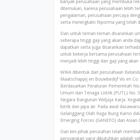
banyak perusahaan yang membuka rekrut
ditemukan, karena perusahaan lebih ter
pengalaman, perusahaan percaya deng
serta meningkatn feporma yang telah di
Dan untuk teman-teman disarankan untu
seberapa tinggi gaji yang akan anda d
dapatkan serta juga disarankan terh
untuk bekerja bersama perusahaan ter
menjadi lebih tinggi dan gaji yang akan
WIKA dibentuk dari perusahaan Belan
Maatschappij en Bouwbedijf Vis en Co. 
Berdasarkan Peraturan Pemerintah No.
Umum dan Tenaga Listrik (PUTL) No. 
Negara Bangunan Widjaja Karja. Kegiata
listrik dan pipa air. Pada awal dasaw
Gelanggang Olah Raga Bung Karno da
Emerging Forces (GANEFO) dan Asian G
Dan kini pihak perusahan telah membu
persyaratan yang dibutuhkan adalah seb