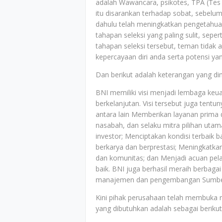
adalah Wawancara, psikotes, TPA (Tes 
itu disarankan terhadap sobat, sebel
dahulu telah meningkatkan pengetahuan
tahapan seleksi yang paling sulit, sep
tahapan seleksi tersebut, teman tidak
kepercayaan diri anda serta potensi yan
Dan berikut adalah keterangan yang dimi
BNI memiliki visi menjadi lembaga keu
berkelanjutan. Visi tersebut juga tentu
antara lain Memberikan layanan prima 
nasabah, dan selaku mitra pilihan utama
investor; Menciptakan kondisi terbaik
berkarya dan berprestasi; Meningkatka
dan komunitas; dan Menjadi acuan pel
baik. BNI juga berhasil meraih berbagai
manajemen dan pengembangan Sumber 
Kini pihak perusahaan telah membuka 
yang dibutuhkan adalah sebagai berikut