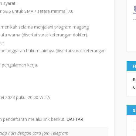
 syarat :
er 5&6 untuk SMA / setara minimal 7.0
k menikah selama menjalani program magang.
uta warna (disertai surat keterangan dokter).
er.
 pelanggaran hukum lainnya (disertai surat keterangan
i pengalaman kerja.
H
B
C
ei 2023 pukul 20.00 WITA
S
 pendaftaran melalui link berikut.
DAFTAR
iap hari dengan cara join Telegram