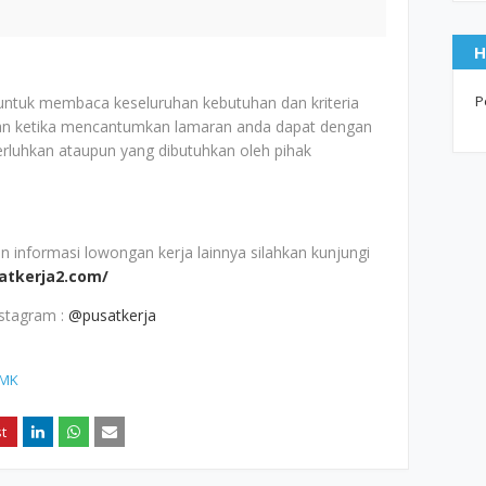
H
P
 untuk membaca keseluruhan kebutuhan dan kriteria
an ketika mencantumkan lamaran anda dapat dengan
erluhkan ataupun yang dibutuhkan oleh pihak
nformasi lowongan kerja lainnya silahkan kunjungi
satkerja2.com/
nstagram :
@pusatkerja
MK