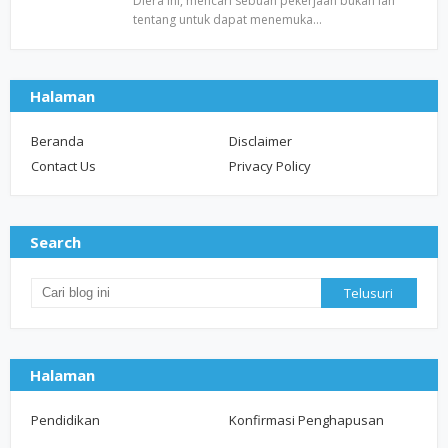
Diera ini, mencari sebuah pekerjaan bukan lah
tentang untuk dapat menemuka…
Halaman
Beranda
Disclaimer
Contact Us
Privacy Policy
Search
Halaman
Pendidikan
Konfirmasi Penghapusan