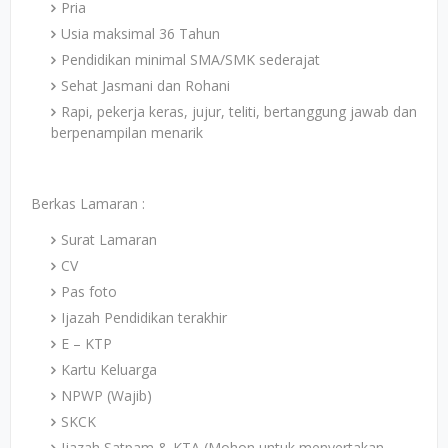
Pria
Usia maksimal 36 Tahun
Pendidikan minimal SMA/SMK sederajat
Sehat Jasmani dan Rohani
Rapi, pekerja keras, jujur, teliti, bertanggung jawab dan
berpenampilan menarik
Berkas Lamaran :
Surat Lamaran
CV
Pas foto
Ijazah Pendidikan terakhir
E – KTP
Kartu Keluarga
NPWP (Wajib)
SKCK
Ijazah Satpam & KTA (Mohon untuk menyertakan