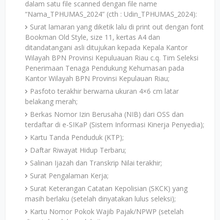
dalam satu file scanned dengan file name
“Nama_TPHUMAS_2024” (cth : Udin_TPHUMAS_2024):
Surat lamaran yang diketik lalu di print out dengan font
Bookman Old Style, size 11, kertas A4 dan
ditandatangani asli ditujukan kepada Kepala Kantor
Wilayah BPN Provinsi Kepuluauan Riau c.q. Tim Seleksi
Penerimaan Tenaga Pendukung Kehumasan pada
Kantor Wilayah BPN Provinsi Kepulauan Riau;
Pasfoto terakhir berwarna ukuran 4×6 cm latar
belakang merah;
Berkas Nomor Izin Berusaha (NIB) dari OSS dan
terdaftar di e-SIKaP (Sistem Informasi Kinerja Penyedia);
Kartu Tanda Penduduk (KTP);
Daftar Riwayat Hidup Terbaru;
Salinan Ijazah dan Transkrip Nilai terakhir;
Surat Pengalaman Kerja;
Surat Keterangan Catatan Kepolisian (SKCK) yang
masih berlaku (setelah dinyatakan lulus seleksi);
Kartu Nomor Pokok Wajib Pajak/NPWP (setelah