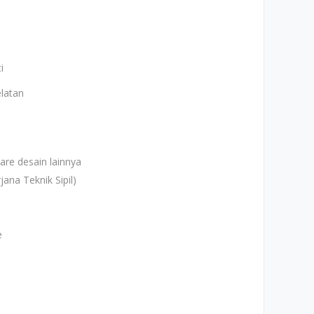
i
elatan
re desain lainnya
ana Teknik Sipil)
e