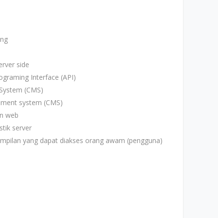
ing
rver side
ograming Interface (API)
System (CMS)
ment system (CMS)
n web
tik server
mpilan yang dapat diakses orang awam (pengguna)