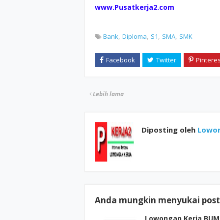
www.Pusatkerja2.com
Bank
Diploma
S1
SMA
SMK
Lebih lama
Diposting oleh
Lowon
Anda mungkin menyukai posti
Lowongan Kerja BUM