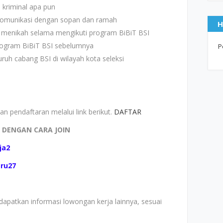
 kriminal apa pun
komunikasi dengan sopan dan ramah
H
 menikah selama mengikuti program BiBiT BSI
rogram BiBiT BSI sebelumnya
P
ruh cabang BSI di wilayah kota seleksi
n pendaftaran melalui link berikut.
DAFTAR
I DENGAN CARA JOIN
ja2
aru27
apatkan informasi lowongan kerja lainnya, sesuai