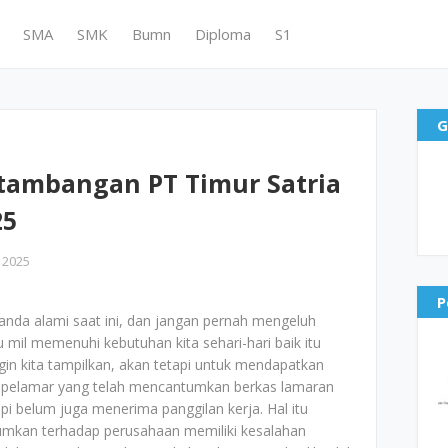
SMA
SMK
Bumn
Diploma
S1
G
tambangan PT Timur Satria
25
 2025
P
nda alami saat ini, dan jangan pernah mengeluh
u mil memenuhi kebutuhan kita sehari-hari baik itu
gin kita tampilkan, akan tetapi untuk mendapatkan
k pelamar yang telah mencantumkan berkas lamaran
i belum juga menerima panggilan kerja. Hal itu
umkan terhadap perusahaan memiliki kesalahan