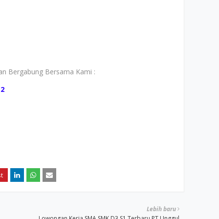
i
gan Bergabung Bersama Kami :
a2
Lebih baru
Lowongan Kerja SMA SMK D3 S1 Terbaru PT Unggul