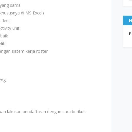
 yang sama
khususnya di MS Excel)
H
fleet
ivity unit
P
baik
iti
engan sistem kerja roster
eng
an lakukan pendaftaran dengan cara berikut.