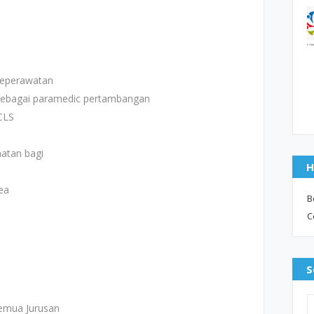
Keperawatan
sebagai paramedic pertambangan
CLS
atan bagi
H
ea
B
C
S
Semua Jurusan