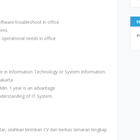
H
ftware troubleshoot in office
lems
P
operational needs in office
e in Information Technology or System Information.
Jakarta.
Min. 1 year is an advantage.
understanding of IT System.
r, silahkan kirimkan CV dan berkas lamaran lengkap