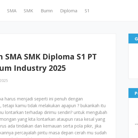
SMA
SMK
Bumn
Diploma
S1
G
n SMA SMK Diploma S1 PT
um Industry 2025
2025
P
pa harus menjadi seperti ini penuh dengan
 tetapi kamu tidak melakukan apapun ? bukankah itu
u lontarkan terhadap dirimu sendiri? untuk mengubah
 omongan yang kita lontarkan ataupun rasa kesal yang
arus ada tindakan dan kemauan serta pola pikir, jika
ukannya percayalah pintu masa depan cerah mu sudah