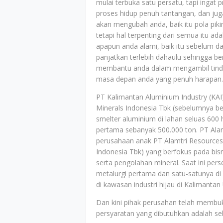
mulai terbuka satu persatu, tapi ingat 
proses hidup penuh tantangan, dan jug
akan mengubah anda, baik itu pola pik
tetapi hal terpenting dari semua itu a
apapun anda alami, baik itu sebelum 
panjatkan terlebih dahaulu sehingga b
membantu anda dalam mengambil tind
masa depan anda yang penuh harapan.
PT Kalimantan Aluminium Industry (KA
Minerals Indonesia Tbk (sebelumnya 
smelter aluminium di lahan seluas 600
pertama sebanyak 500.000 ton. PT Alam
perusahaan anak PT Alamtri Resources
Indonesia Tbk) yang berfokus pada bis
serta pengolahan mineral. Saat ini per
metalurgi pertama dan satu-satunya d
di kawasan industri hijau di Kalimantan 
Dan kini pihak perusahan telah membu
persyaratan yang dibutuhkan adalah seb