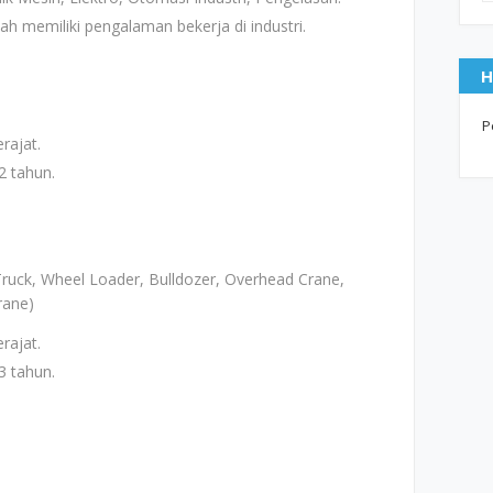
h memiliki pengalaman bekerja di industri.
H
P
rajat.
2 tahun.
 Truck, Wheel Loader, Bulldozer, Overhead Crane,
rane)
rajat.
3 tahun.