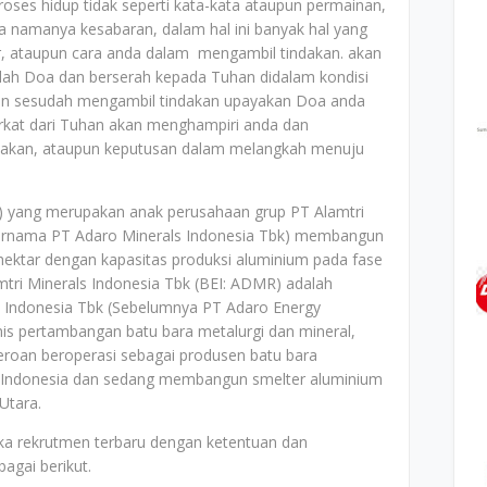
proses hidup tidak seperti kata-kata ataupun permainan,
a namanya kesabaran, dalam hal ini banyak hal yang
ir, ataupun cara anda dalam mengambil tindakan. akan
dalah Doa dan berserah kepada Tuhan didalam kondisi
dan sesudah mengambil tindakan upayakan Doa anda
erkat dari Tuhan akan menghampiri anda dan
akan, ataupun keputusan dalam melangkah menuju
I) yang merupakan anak perusahaan grup PT Alamtri
bernama PT Adaro Minerals Indonesia Tbk) membangun
 hektar dengan kapasitas produksi aluminium pada fase
tri Minerals Indonesia Tbk (BEI: ADMR) adalah
 Indonesia Tbk (Sebelumnya PT Adaro Energy
nis pertambangan batu bara metalurgi dan mineral,
seroan beroperasi sebagai produsen batu bara
i Indonesia dan sedang membangun smelter aluminium
Utara.
ka rekrutmen terbaru dengan ketentuan dan
agai berikut.