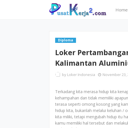
Home
Diploma
Loker Pertambanga
Kalimantan Alumini
by
Loker Indonesia
November 23, 
Terkadang kita merasa hidup kita kena
kehampahan dan tidak memiliki apapun,
terasa seperti omong kosong yang kam
hidup kita, bukanlah melalui keluhan /
kita miliki, tetapi mengubah hidup itu h
kamu memiliki hal tersebut dan melak