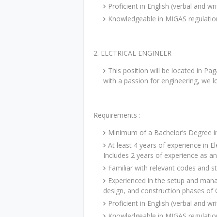
Proficient in English (verbal and w
Knowledgeable in MIGAS regulatio
2. ELCTRICAL ENGINEER
This position will be located in Pa
with a passion for engineering, we 
Requirements :
Minimum of a Bachelor’s Degree in
At least 4 years of experience in El
Includes 2 years of experience as an 
Familiar with relevant codes and 
Experienced in the setup and man
design, and construction phases of O
Proficient in English (verbal and w
Knowledgeable in MIGAS regulatio