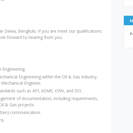
H
gar Dewa, Bengkulu. If you are meet our qualifications
P
look forward to hearing from you.
 Engineering.
echanical Engineering within the Oil & Gas industry,
n Mechanical Engineer.
standards such as API, ASME, DNV, and ISO.
agement of documentation, including requirements,
il & Gas projects.
ritten) communication.
ns.