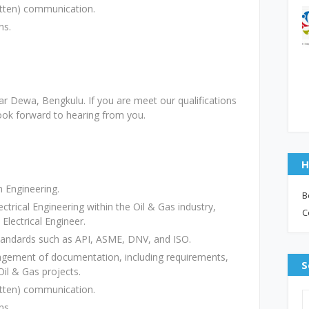
ritten) communication.
ns.
gar Dewa, Bengkulu. If you are meet our qualifications
look forward to hearing from you.
H
 Engineering.
B
ectrical Engineering within the Oil & Gas industry,
C
Electrical Engineer.
standards such as API, ASME, DNV, and ISO.
agement of documentation, including requirements,
S
il & Gas projects.
ritten) communication.
ns.