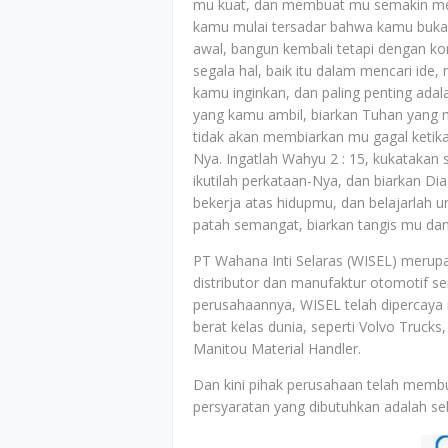
mu kuat, dan membuat mu semakin mend
kamu mulai tersadar bahwa kamu bukan 
awal, bangun kembali tetapi dengan kond
segala hal, baik itu dalam mencari ide
kamu inginkan, dan paling penting adal
yang kamu ambil, biarkan Tuhan yang
tidak akan membiarkan mu gagal ketik
Nya. Ingatlah Wahyu 2 : 15, kukatakan s
ikutilah perkataan-Nya, dan biarkan D
bekerja atas hidupmu, dan belajarlah 
patah semangat, biarkan tangis mu da
PT Wahana Inti Selaras (WISEL) merupa
distributor dan manufaktur otomotif ser
perusahaannya, WISEL telah dipercaya 
berat kelas dunia, seperti Volvo Truck
Manitou Material Handler.
Dan kini pihak perusahaan telah memb
persyaratan yang dibutuhkan adalah seb