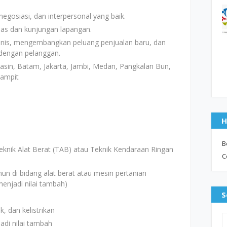
gosiasi, dan interpersonal yang baik.
nas dan kunjungan lapangan.
s, mengembangkan peluang penjualan baru, dan
dengan pelanggan.
sin, Batam, Jakarta, Jambi, Medan, Pangkalan Bun,
Sampit
H
B
eknik Alat Berat (TAB) atau Teknik Kendaraan Ringan
C
un di bidang alat berat atau mesin pertanian
enjadi nilai tambah)
S
, dan kelistrikan
adi nilai tambah