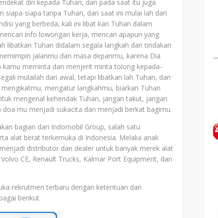
ekat diri kepada Tuhan, dan pada saat itu juga
siapa-siapa tanpa Tuhan, dan saat ini mulai lah dari
isi yang berbeda, kali ini libat kan Tuhan dalam
, mencari info lowongan kerja, mencari apapun yang
ah libatkan Tuhan didalam segala langkah dan tindakan
 memimpin jalanmu dan masa depanmu, karena Dia
a kamu meminta dan menjerit minta tolong kepada-
egali mulailah dari awal, tetapi libatkan lah Tuhan, dan
ia mengikatmu, mengatur langkahmu, biarkan Tuhan
untuk mengenal kehendak Tuhan, jangan takut, jangan
n doa mu menjadi sukacita dan menjadi berkat bagimu.
kan bagian dari Indomobil Group, salah satu
ta alat berat terkemuka di Indonesia. Melalui anak
menjadi distributor dan dealer untuk banyak merek alat
s, Volvo CE, Renault Trucks, Kalmar Port Equipment, dan
uka rekrutmen terbaru dengan ketentuan dan
agai berikut.