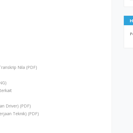
H
P
Transkrip Nila (PDF)
PNG)
terkait
an Driver) (PDF)
kerjaan Teknik) (PDF)