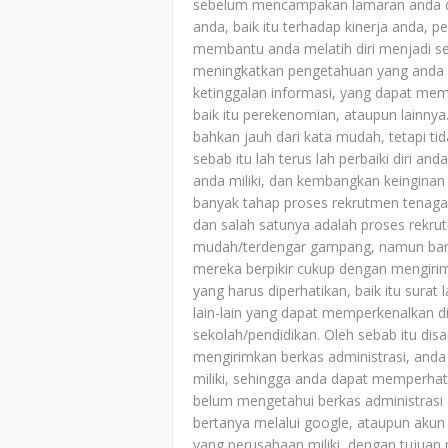
sebelum mencampakan lamaran anda di 
anda, baik itu terhadap kinerja anda, pe
membantu anda melatih diri menjadi sem
meningkatkan pengetahuan yang anda mi
ketinggalan informasi, yang dapat me
baik itu perekenomian, ataupun lainn
bahkan jauh dari kata mudah, tetapi tida
sebab itu lah terus lah perbaiki diri a
anda miliki, dan kembangkan keinginan 
banyak tahap proses rekrutmen tenaga 
dan salah satunya adalah proses rekrut
mudah/terdengar gampang, namun banyak
mereka berpikir cukup dengan mengiri
yang harus diperhatikan, baik itu surat 
lain-lain yang dapat memperkenalkan di
sekolah/pendidikan. Oleh sebab itu di
mengirimkan berkas administrasi, and
miliki, sehingga anda dapat memperhat
belum mengetahui berkas administrasi 
bertanya melalui google, ataupun akun 
yang perusahaan miliki, dengan tujuan