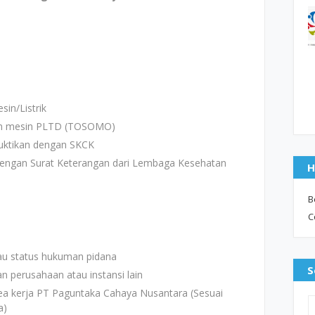
in/Listrik
an mesin PLTD (TOSOMO)
ibuktikan dengan SKCK
n dengan Surat Keterangan dari Lembaga Kesehatan
H
B
C
au status hukuman pidana
S
n perusahaan atau instansi lain
rea kerja PT Paguntaka Cahaya Nusantara (Sesuai
a)