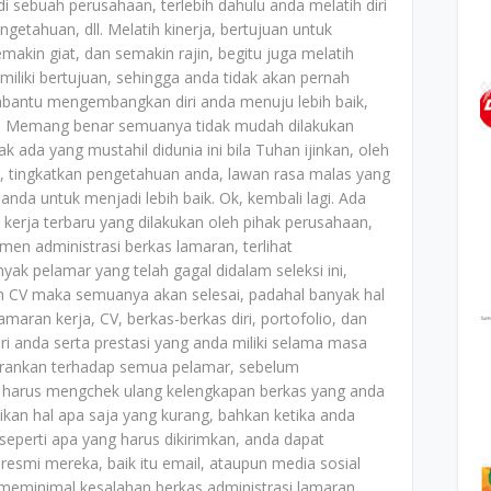
sebuah perusahaan, terlebih dahulu anda melatih diri
ngetahuan, dll. Melatih kinerja, bertujuan untuk
akin giat, dan semakin rajin, begitu juga melatih
liki bertujuan, sehingga anda tidak akan pernah
mbantu mengembangkan diri anda menuju lebih baik,
ya. Memang benar semuanya tidak mudah dilakukan
k ada yang mustahil didunia ini bila Tuhan ijinkan, oleh
nda, tingkatkan pengetahuan anda, lawan rasa malas yang
anda untuk menjadi lebih baik. Ok, kembali lagi. Ada
kerja terbaru yang dilakukan oleh pihak perusahaan,
men administrasi berkas lamaran, terlihat
 pelamar yang telah gagal didalam seleksi ini,
m CV maka semuanya akan selesai, padahal banyak hal
lamaran kerja, CV, berkas-berkas diri, portofolio, dan
ri anda serta prestasi yang anda miliki selama masa
sarankan terhadap semua pelamar, sebelum
a harus mengchek ulang kelengkapan berkas yang anda
ikan hal apa saja yang kurang, bahkan ketika anda
seperti apa yang harus dikirimkan, anda dapat
resmi mereka, baik itu email, ataupun media sosial
 meminimal kesalahan berkas administrasi lamaran