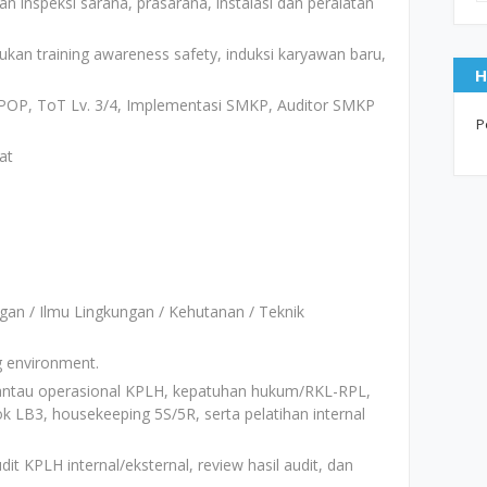
 inspeksi sarana, prasarana, instalasi dan peralatan
kan training awareness safety, induksi karyawan baru,
H
, POP, ToT Lv. 3/4, Implementasi SMKP, Auditor SMKP
P
at
gan / Ilmu Lingkungan / Kehutanan / Teknik
g environment.
ntau operasional KPLH, kepatuhan hukum/RKL-RPL,
ok LB3, housekeeping 5S/5R, serta pelatihan internal
it KPLH internal/eksternal, review hasil audit, dan