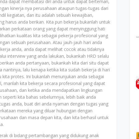
anda dapat membatasi diri anda untuk dapat berteman,
engan kinerja nya perusahaan ataupun tugas-tugas dari
ndil kegiatan, dan itu adalah sebuah kewajiban,
g harus anda berikan. Kita pun bekerja bukanlah untuk
sarkan perkataan orang yang dapat menyinggung hati
ihatkan kualitas kita sebagai pekerja profesional yang
an sebuah perusahaan. Atau jauh-jauh hari anda
erja anda, anda dapat melihat cocok atau tidaknya
lui interview yang anda lakukan, bukankah HRD selalu
ikan anda pertanyaan, bukankah kita dari situ dapat
a nantinya, lalu kenapa ketika kita sudah bekerja di hari
u kita protes. Ini bukanlah menunjukan anda sebagai
 marilah kita bekerja secara profesional yang dapat
erusahaan, dan ketika anda mendapatkan lingkungan
n seperti kita bahas sebelumnya, lebih baik anda
tugas anda, buat diri anda nyaman dengan tugas yang
perkataan mereka yang diluar hubungan dengan
usahaan dan masa depan kita, dan kita berhasil untuk
a.
rgerak di bidang pertambangan yang didukung anak