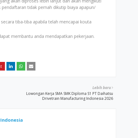
h yang akan diproses lebih lanjut dan akan mengikuti
s pendaftaran tidak pernah dikutip biaya apapun/
 secara tiba-tiba apabila telah mencapai kouta
 dapat membantu anda mendapatkan pekerjaan.
Lebih baru
Lowongan Kerja SMA SMK Diploma S1 PT Daihatsu
Drivetrain Manufacturing Indonesia 2026
Indonesia