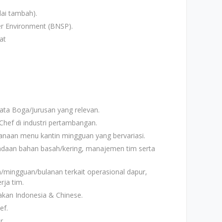
ai tambah).
er Environment (BNSP).
at
ata Boga/Jurusan yang relevan.
hef di industri pertambangan.
naan menu kantin mingguan yang bervariasi.
daan bahan basah/kering, manajemen tim serta
/mingguan/bulanan terkait operasional dapur,
rja tim.
kan Indonesia & Chinese.
ef.
r.