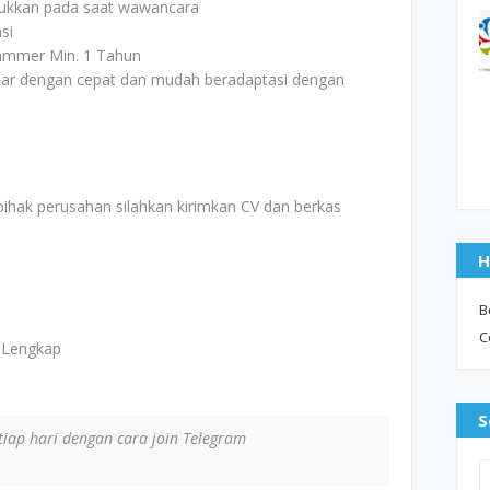
unjukkan pada saat wawancara
si
rammer Min. 1 Tahun
jar dengan cepat dan mudah beradaptasi dengan
pihak perusahan silahkan kirimkan CV dan berkas
H
B
C
 Lengkap
S
iap hari dengan cara join Telegram