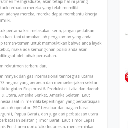
men freshgraduate, akan tetapi hal ini jarang
tarik terhadap mereka yang telah memiliki
an adanya mereka, mereka dapat membantu kinerja
miliki.
k pertama kali melakukan kerja, jangan pedulikan
apatkan, tapi utamakan lah pengalaman yang anda
adap teman-teman untuk membuktikan bahwa anda layak
sebut, maka ada kemungkinan posisi anda akan
 ditingkat oleh pihak perusahan.
n rekrutmen terbaru dari,
an minyak dan gas internasional terintegrasi utama
di 73 negara yang berbeda dan mempekerjakan sekitar
iki kegiatan Eksplorasi & Produksi di Italia dan daerah
at & Utara, Amerika Serikat, Amerika Selatan, Laut
onesia saat ini memiliki kepentingan yang berpartisipasi
adalah operator. PSC tersebar dari bagian barat
rguni I, Papua Barat), dan juga dari perbatasan utara
 perbatasan selatan (Timor Barat, Laut Timor Lepas
nik Eni di area portofolio Indonesia, mencerminkan