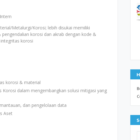
Intern
rial/Metalurgi/Korosi; lebih disukai memiliki
& pengendalian korosi dan akrab dengan kode &
integritas korosi
n
H
as korosi & material
B
s Korosi dalam mengembangkan solusi mitigasi yang
C
pemantauan, dan pengelolaan data
as Aset
S