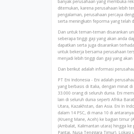
banyak perusahaan yang membuka rekrut
ditemukan, karena perusahaan lebih ter
pengalaman, perusahaan percaya deng
serta meningkatn feporma yang telah di
Dan untuk teman-teman disarankan untu
seberapa tinggi gaji yang akan anda d
dapatkan serta juga disarankan terh
untuk bekerja bersama perusahaan ter
menjadi lebih tinggi dan gaji yang akan
Dan berikut adalah informasi perusahaa
PT Eni Indonesia - Eni adalah perusaha
yang berbasis di Italia, dengan minat 
33.000 orang di seluruh dunia. Eni memil
lain di seluruh dunia seperti Afrika Bar
Utara, Kazakhstan, dan Asia. Eni In Ind
dalam 14 PSC, di mana 10 di antaranya 
(Krueng Mane, Aceh) ke bagian timur (A
(Ambalat, Kalimantan utara) hingga ke
Pantai, Nusa Tenggara Timur). Lokasi u