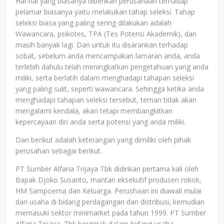
Hal-hal yang biasanya diberikan perusahaan terhadap
pelamar biasanya yaitu melakukan tahap seleksi. Tahap
seleksi biasa yang paling sering dilakukan adalah
Wawancara, psikotes, TPA (Tes Potensi Akademik), dan
masih banyak lagi. Dan untuk itu disarankan terhadap
sobat, sebelum anda mencampakan lamaran anda, anda
terlebih dahulu telah meningkatkan pengetahuan yang anda
miliki, serta berlatih dalam menghadapi tahapan seleksi
yang paling sulit, seperti wawancara. Sehingga ketika anda
menghadapi tahapan seleksi tersebut, teman tidak akan
mengalami kendala, akan tetapi membangkitkan
kepercayaan diri anda serta potensi yang anda miliki.
Dan berikut adalah keterangan yang dimiliki oleh pihak
perusahan sebagai berikut.
PT Sumber Alfaria Trijaya Tbk didirikan pertama kali oleh
Bapak Djoko Susanto, mantan eksekutif produsen rokok,
HM Sampoerna dan Keluarga. Perushaan ini diawali mulai
dari usaha di bidang perdagangan dan distribusi, kemudian
memasuki sektor minimarket pada tahun 1999. PT Sumber
Alfaria Trijaya, Tbk bergerak dalam bidang usaha