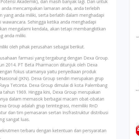
Potensi Akademik), dan masih banyak lagi. Dan untuk
um anda mencampakan lamaran anda, anda terlebih
 yang anda miliki, serta berlatih dalam menghadapi
erti wawancara. Sehingga ketika anda menghadapi
 akan mengalami kendala, akan tetapi membangkitkan
g anda miliki.
liki oleh pihak perusahan sebagai berikut.
usahaan farmasi yang tergabung dengan Dexa Group.
un 2014. PT Beta Pharmacon ditunjuk oleh Dexa
dengan fokus utamanya yaitu penyediaan produk
 Nasional (JKN). Dexa Group sendiri merupakan grup
 Raya Tetcinta. Dexa Group dimulai di kota Palembang
da tahun 1969. Hingga kini, Dexa Group merupakan
manya dalam memasok berbagai macam obat-obatan
xa Group adalah grup terintegrasi, memiliki RnD
ur dan tim pemasaran sertan Insfrastruktur distribusi
ng sangat luas.
rekrutmen terbaru dengan ketentuan dan persyaratan
.