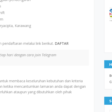
i
ift
im
ryacipta, Karawang
 pendaftaran melalui link berikut.
DAFTAR
iap hari dengan cara join Telegram
H
B
 untuk membaca keseluruhan kebutuhan dan kriteria
C
an ketika mencantumkan lamaran anda dapat dengan
erluhkan ataupun yang dibutuhkan oleh pihak
S