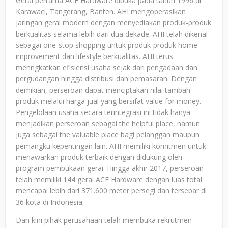
Gerai pertama ACE Hardware dibuka pada tahun 1996 di
Karawaci, Tangerang, Banten. AHI mengoperasikan
jaringan gerai modern dengan menyediakan produk-produk
berkualitas selama lebih dari dua dekade. AHI telah dikenal
sebagai one-stop shopping untuk produk-produk home
improvement dan lifestyle berkualitas. AHI terus
menngkatkan efisiensi usaha sejak dari pengadaan dan
pergudangan hingga distribusi dan pemasaran. Dengan
demikian, perseroan dapat menciptakan nilai tambah
produk melalui harga jual yang bersifat value for money.
Pengelolaan usaha secara terintegrasi ini tidak hanya
menjadikan perseroan sebagai the helpful place, namun
juga sebagai the valuable place bagi pelanggan maupun
pemangku kepentingan lain. AHI memiliki komitmen untuk
menawarkan produk terbaik dengan didukung oleh
program pembukaan gerai. Hingga akhir 2017, perseroan
telah memiliki 144 gerai ACE Hardware dengan luas total
mencapai lebih dari 371.600 meter persegi dan tersebar di
36 kota di Indonesia.
Dan kini pihak perusahaan telah membuka rekrutmen