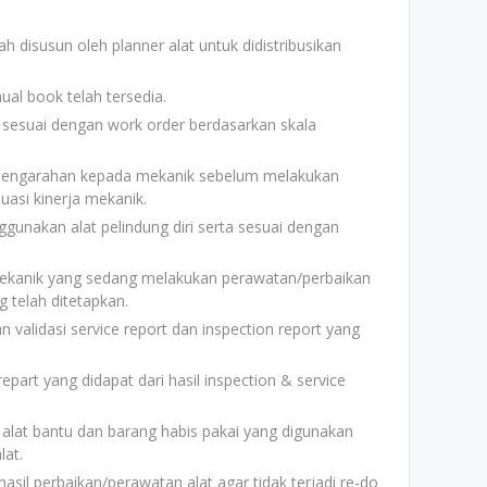
h disusun oleh planner alat untuk didistribusikan
al book telah tersedia.
 sesuai dengan work order berdasarkan skala
engarahan kepada mekanik sebelum melakukan
uasi kinerja mekanik.
unakan alat pelindung diri serta sesuai dengan
kanik yang sedang melakukan perawatan/perbaikan
g telah ditetapkan.
validasi service report dan inspection report yang
part yang didapat dari hasil inspection & service
alat bantu dan barang habis pakai yang digunakan
lat.
asil perbaikan/perawatan alat agar tidak terjadi re-do