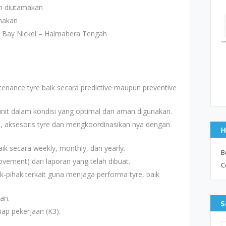
ih diutamakan
amakan
a Bay Nickel – Halmahera Tengah
nance tyre baik secara predictive maupun preventive
unit dalam kondisi yang optimal dan aman digunakan.
, aksesoris tyre dan mengkoordinasikan nya dengan
H
k secara weekly, monthly, dan yearly.
B
ement) dari laporan yang telah dibuat.
C
-pihak terkait guna menjaga performa tyre, baik
an.
S
ap pekerjaan (K3).