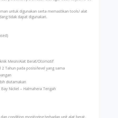
aman untuk digunakan serta memastikan tools/ alat
edang tidak dapat digunakan.
ased)
nik Mesin/Alat Berat/Otomotif
l 2 Tahun pada posisi/level yang sama
mbangan
ebih diutamakan
a Bay Nickel – Halmahera Tengah
dan condition monitoring terhadap unit alat berat.