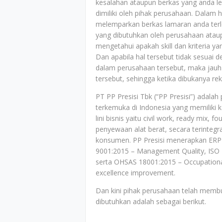
kesalahan ataupun berkas yang anda le
dimiliki oleh pihak perusahaan. Dalam h
melemparkan berkas lamaran anda terle
yang dibutuhkan oleh perusahaan ataup
mengetahui apakah skill dan kriteria y
Dan apabila hal tersebut tidak sesuai 
dalam perusahaan tersebut, maka jauh-
tersebut, sehingga ketika dibukanya r
PT PP Presisi Tbk (“PP Presisi”) adalah 
terkemuka di Indonesia yang memiliki k
lini bisnis yaitu civil work, ready mix,
penyewaan alat berat, secara terinteg
konsumen. PP Presisi menerapkan ER
9001:2015 – Management Quality, ISO
serta OHSAS 18001:2015 – Occupational
excellence improvement.
Dan kini pihak perusahaan telah memb
dibutuhkan adalah sebagai berikut.