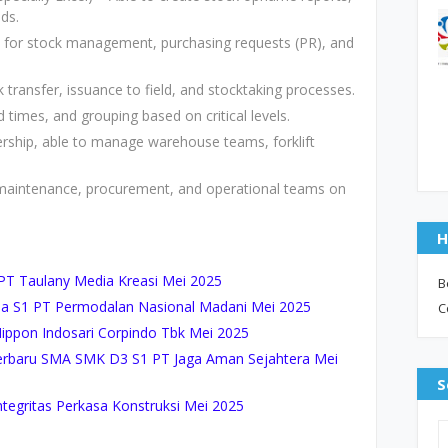
ds.
P for stock management, purchasing requests (PR), and
 transfer, issuance to field, and stocktaking processes.
 times, and grouping based on critical levels.
ership, able to manage warehouse teams, forklift
maintenance, procurement, and operational teams on
H
T Taulany Media Kreasi Mei 2025
B
 S1 PT Permodalan Nasional Madani Mei 2025
C
ippon Indosari Corpindo Tbk Mei 2025
rbaru SMA SMK D3 S1 PT Jaga Aman Sejahtera Mei
S
tegritas Perkasa Konstruksi Mei 2025