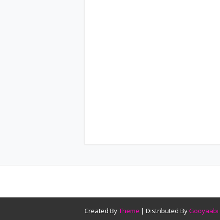
Created By
Theme
| Distributed By
Gooyaabi