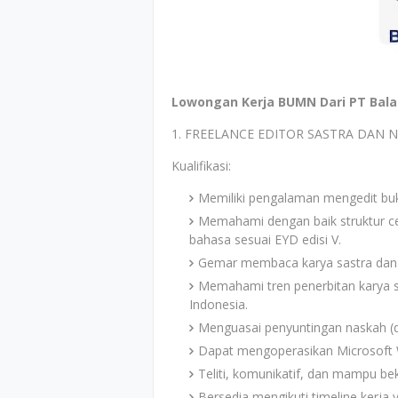
Lowongan Kerja BUMN Dari PT Balai
1. FREELANCE EDITOR SASTRA DAN 
Kualifikasi:
Memiliki pengalaman mengedit buk
Memahami dengan baik struktur ce
bahasa sesuai EYD edisi V.
Gemar membaca karya sastra dan 
Memahami tren penerbitan karya s
Indonesia.
Menguasai penyuntingan naskah (de
Dapat mengoperasikan Microsoft W
Teliti, komunikatif, dan mampu be
Bersedia mengikuti timeline kerja 