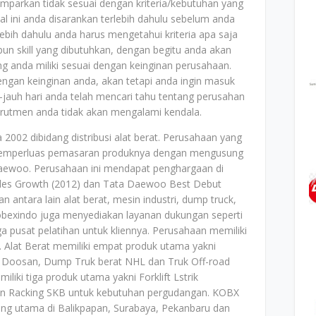
mparkan tidak sesuai dengan kriteria/kebutuhan yang
al ini anda disarankan terlebih dahulu sebelum anda
bih dahulu anda harus mengetahui kriteria apa saja
un skill yang dibutuhkan, dengan begitu anda akan
ang anda miliki sesuai dengan keinginan perusahaan.
dengan keinginan anda, akan tetapi anda ingin masuk
jauh hari anda telah mencari tahu tentang perusahan
ekrutmen anda tidak akan mengalami kendala.
 2002 dibidang distribusi alat berat. Perusahaan yang
n memperluas pemasaran produknya dengan mengusung
aewoo. Perusahaan ini mendapat penghargaan di
Sales Growth (2012) dan Tata Daewoo Best Debut
n antara lain alat berat, mesin industri, dump truck,
obexindo juga menyediakan layanan dukungan seperti
gga pusat pelatihan untuk kliennya. Perusahaan memiliki
ri. Alat Berat memiliki empat produk utama yakni
i Doosan, Dump Truk berat NHL dan Truk Off-road
iki tiga produk utama yakni Forklift Lstrik
 dan Racking SKB untuk kebutuhan pergudangan. KOBX
abang utama di Balikpapan, Surabaya, Pekanbaru dan