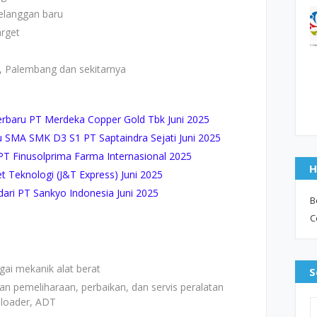
langgan baru
arget
n, Palembang dan sekitarnya
baru PT Merdeka Copper Gold Tbk Juni 2025
SMA SMK D3 S1 PT Saptaindra Sejati Juni 2025
T Finusolprima Farma Internasional 2025
H
t Teknologi (J&T Express) Juni 2025
ri PT Sankyo Indonesia Juni 2025
B
C
ai mekanik alat berat
S
n pemeliharaan, perbaikan, dan servis peralatan
, loader, ADT