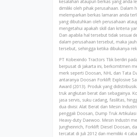
kesalahan ataupun berkas yang anda le
dimiliki oleh pihak perusahaan. Dalam h
melemparkan berkas lamaran anda terle
yang dibutuhkan oleh perusahaan ataup
mengetahui apakah skill dan kriteria y
Dan apabila hal tersebut tidak sesuai 
dalam perusahaan tersebut, maka jauh-
tersebut, sehingga ketika dibukanya r
PT Kobexindo Tractors Tbk berdiri pada
berpusat di Jakarta ini, berkomitme
merk seperti Doosan, NHL dan Tata D
antaranya Doosan Forklift Explosive 
Award (2013). Produk yang didistribusika
truk angkutan berat dan sebagainya. K
jasa servis, suku cadang, fasilitas, hin
dua divisi: Alat Berat dan Mesin Indust
penggali Doosan, Dump Truk Artikulas
Heavy-duty Daewoo. Mesin Industri memil
Jungheinrich, Forklift Diesel Doosan,
tercatat di Juli 2012 dan memiliki 4 c