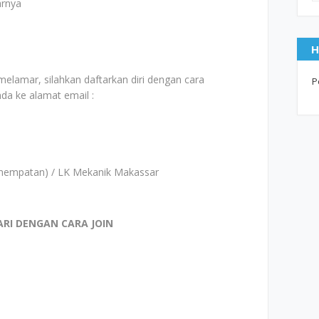
arnya
H
melamar, silahkan daftarkan diri dengan cara
P
da ke alamat email :
Penempatan) / LK Mekanik Makassar
ARI DENGAN CARA JOIN