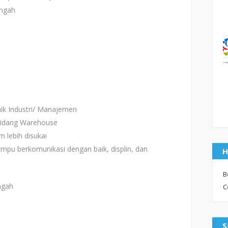
ngah
ik Industri/ Manajemen
 bidang Warehouse
 lebih disukai
pu berkomunikasi dengan baik, displin, dan
H
B
ngah
C
S