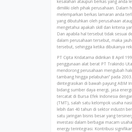
kesalahan ataupun berkas yang anda le
dimiliki oleh pihak perusahaan. Dalam h
melemparkan berkas lamaran anda terle
yang dibutuhkan oleh perusahaan ataup
mengetahui apakah skill dan kriteria y
Dan apabila hal tersebut tidak sesuai 
dalam perusahaan tersebut, maka jauh-
tersebut, sehingga ketika dibukanya r
PT Cipta Kridatama didirikan 8 April 
penggunaan alat berat PT Trakindo Ut
mendorong perusahaan mengubah haluan
tambang hingga pelabuhan’’ pada 200
diintegrasikan di bawah payung ABM In
bidang sumber daya energi, jasa energ
tercatat di Bursa Efek Indonesia deng
(TMT), salah satu kelompok usaha nasio
lebih dari 40 tahun di sektor industri 
satu jaringan bisnis besar yang tersiner
investasi dalam berbagai macam usaha
energy terintegrasi. Kontribusi signifik