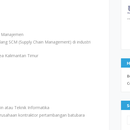
au Manajemen
dang SCM (Supply Chain Management) di industri
rea Kalimantan Timur
H
B
C
S
n atau Teknik Informatika
erusahaan kontraktor pertambangan batubara