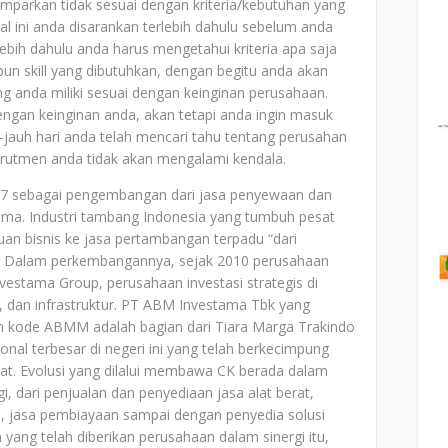
mparkan tidak sesuai dengan kriteria/kebutuhan yang
al ini anda disarankan terlebih dahulu sebelum anda
bih dahulu anda harus mengetahui kriteria apa saja
un skill yang dibutuhkan, dengan begitu anda akan
ang anda miliki sesuai dengan keinginan perusahaan.
dengan keinginan anda, akan tetapi anda ingin masuk
jauh hari anda telah mencari tahu tentang perusahan
ekrutmen anda tidak akan mengalami kendala.
1997 sebagai pengembangan dari jasa penyewaan dan
ama. Industri tambang Indonesia yang tumbuh pesat
 bisnis ke jasa pertambangan terpadu “dari
3. Dalam perkembangannya, sejak 2010 perusahaan
vestama Group, perusahaan investasi strategis di
i, dan infrastruktur. PT ABM Investama Tbk yang
an kode ABMM adalah bagian dari Tiara Marga Trakindo
nal terbesar di negeri ini yang telah berkecimpung
berat. Evolusi yang dilalui membawa CK berada dalam
gi, dari penjualan dan penyediaan jasa alat berat,
, jasa pembiayaan sampai dengan penyedia solusi
an yang telah diberikan perusahaan dalam sinergi itu,